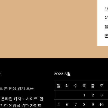
개
온
글
2023 6월
월
화
수
목
금
토
 본 인생 경기 모음
1
2
3
 온라인 카지노 사이트: 안
5
6
7
8
9
10
전한 게임을 위한 가이드