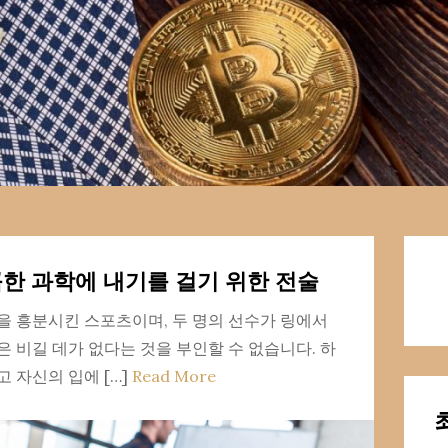
콤한 과학에 내기를 걸기 위한 전술
S
fo
을 흥분시킨 스포츠이며, 두 명의 선수가 링에서
은 비길 데가 없다는 것을 부인할 수 없습니다. 하
 자신의 입에 […]
Read More