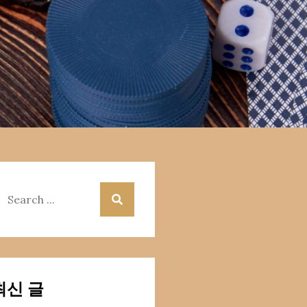
earch
r:
최신 글