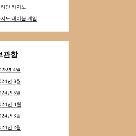
온라인 카지노
지노 테이블 게임
보관함
025년 4월
024년 8월
024년 5월
024년 4월
024년 3월
024년 2월