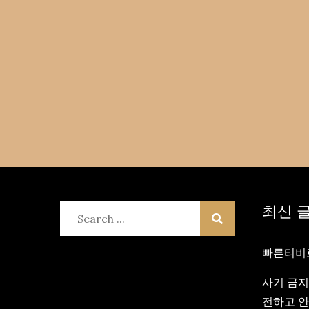
최신 
Search
for:
빠른티비로
사기 금지
전하고 안