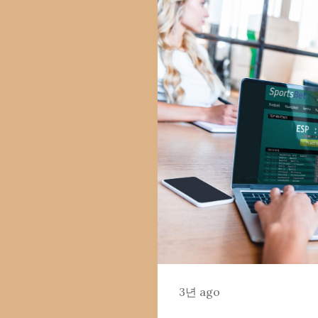
3년 ago