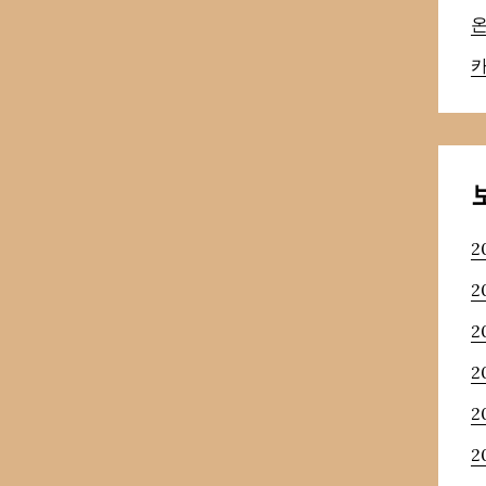
카
2
2
2
2
2
2