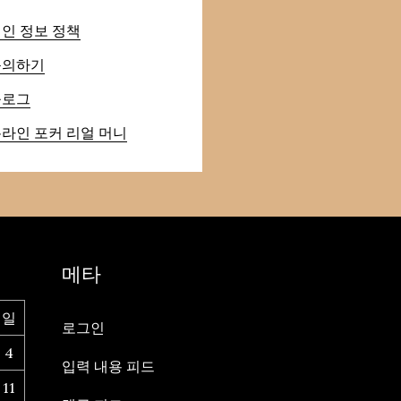
인 정보 정책
문의하기
블로그
라인 포커 리얼 머니
메타
일
로그인
4
입력 내용 피드
11