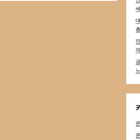
대
안
의
공
노
온
온