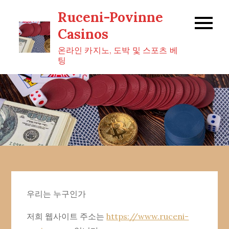
Skip
Ruceni-Povinne
to
Casinos
content
온라인 카지노, 도박 및 스포츠 베
팅
우리는 누구인가
저희 웹사이트 주소는
https://www.ruceni-